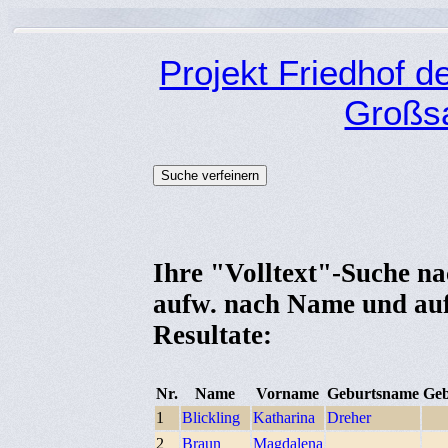
Projekt Friedhof 
Großsa
Ihre "Volltext"-Suche nac
aufw. nach Name und au
Resultate:
Nr.
Name
Vorname
Geburtsname
Geb
1
Blickling
Katharina
Dreher
2
Braun
Magdalena