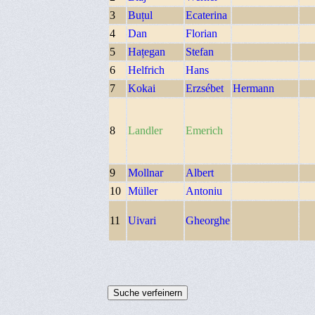
3
Buțul
Ecaterina
4
Dan
Florian
5
Hațegan
Stefan
6
Helfrich
Hans
7
Kokai
Erzsébet
Hermann
8
Landler
Emerich
9
Mollnar
Albert
10
Müller
Antoniu
11
Uivari
Gheorghe