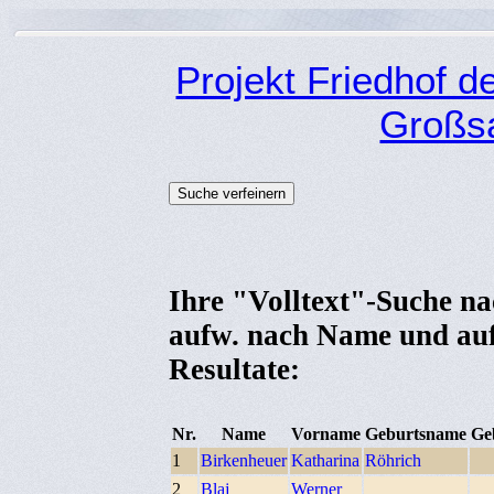
Projekt Friedhof 
Großsa
Ihre "Volltext"-Suche nac
aufw. nach Name und au
Resultate:
Nr.
Name
Vorname
Geburtsname
Ge
1
Birkenheuer
Katharina
Röhrich
2
Blaj
Werner