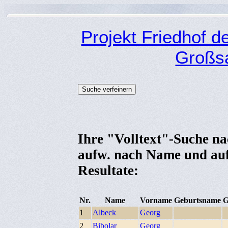
Projekt Friedhof 
Großsa
Ihre "Volltext"-Suche na
aufw. nach Name und au
Resultate:
Nr.
Name
Vorname
Geburtsname
G
1
Albeck
Georg
2
Bibolar
Georg