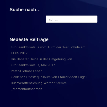
Suche nach…
Neueste Beiträge
Großsanktnikolaus vom Turm der 1-er Schule am
11.05.2017
Die Banater Heide in der Umgebung von
Großsanktnikolaus, Mai 2017
Peter-Dietmar Leber
Goldenes Priesterjubiläum von Pfarrer Adolf Fugel
Buchveröffentlichung Werner Kremm:
,,Momentaufnahmen”