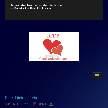
Demokratisches Forum der Deutschen
im Banat - Großsanktnikolaus
Über uns
Neuigkeiten
Friedhof-Seite
Sozialstation
Peter-Dietmar Leber
Deutsche Abteilung der Schule
SEPTEMBER 1, 2017
ADMIN