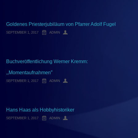
Großsanktnikolaus/Banat
Mediathek
Partner
Goldenes Priesterjubiläum von Pfarrer Adolf Fugel
Impressum
SEPTEMBER 1, 2017
ADMIN
Buchveröffentlichung Werner Kremm:
,,Momentaufnahmen”
SEPTEMBER 1, 2017
ADMIN
Hans Haas als Hobbyhistoriker
SEPTEMBER 1, 2017
ADMIN